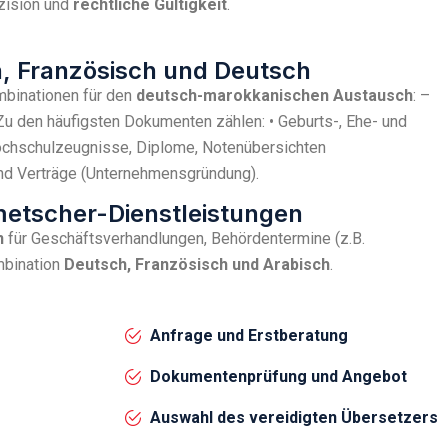
zision und
rechtliche Gültigkeit
.
h, Französisch und Deutsch
ombinationen für den
deutsch-marokkanischen Austausch
: –
u den häufigsten Dokumenten zählen: • Geburts-, Ehe- und
Hochschulzeugnisse, Diplome, Notenübersichten
nd Verträge (Unternehmensgründung).
metscher-Dienstleistungen
n
für Geschäftsverhandlungen, Behördentermine (z.B.
mbination
Deutsch, Französisch und Arabisch
.
Anfrage und Erstberatung
Dokumentenprüfung und Angebot
Auswahl des vereidigten Übersetzers