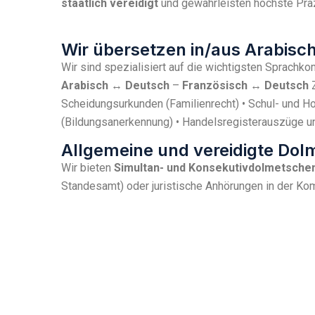
staatlich vereidigt
und gewährleisten höchste Prä
Wir übersetzen in/aus Arabisc
Wir sind spezialisiert auf die wichtigsten Sprachk
Arabisch ↔ Deutsch
–
Französisch ↔ Deutsch
Z
Scheidungsurkunden (Familienrecht) • Schul- und 
(Bildungsanerkennung) • Handelsregisterauszüge u
Allgemeine und vereidigte Dol
Wir bieten
Simultan- und Konsekutivdolmetsche
Standesamt) oder juristische Anhörungen in der Ko